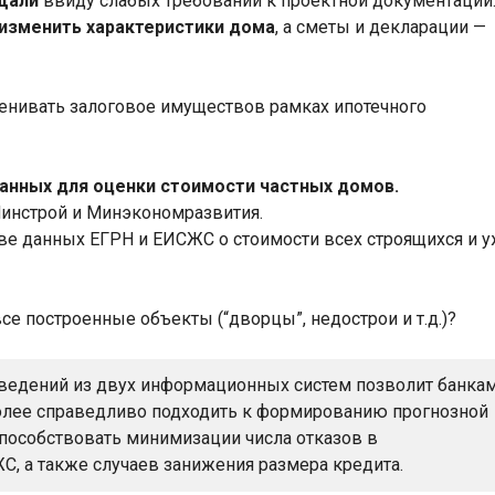
ещали
ввиду слабых требований к проектной документации
изменить характеристики дома
, а сметы и декларации —
анных для оценки стоимости частных домов.
Минстрой и Минэкономразвития.
ове данных ЕГРН и ЕИСЖС о стоимости всех строящихся и 
се построенные объекты (“дворцы”, недострои и т.д.)?
сведений из двух информационных систем позволит банка
олее справедливо подходить к формированию прогнозной
способствовать минимизации числа отказов в
С, а также случаев занижения размера кредита.