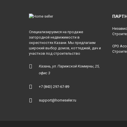
подключения и
проекта При
монтажных работ,
полноценном
ПАРТ
автоматическое
проектировани
поддержание
задействованы
Независ
Специализируемся на продаже
давления в системе.
специалисты,
Строите
загородной недвижимости в
Недостатки:...
анализирующи
окрестностях Казани. Мы предлагаем
СРО Асс
возможности и
широкий выбор домов, коттеджей, дач и
Строите
участков под строительство
ограничения
вашего...
Казань, ул. Парижской Коммуны, 25,
офис 3
+7 (843) 297-67-89
support@homeseler.ru