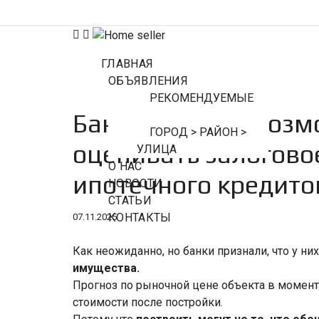
ГЛАВНАЯ
ОБЪЯВЛЕНИЯ
РЕКОМЕНДУЕМЫЕ
Банки получат возм
ГОРОД > РАЙОН >
оценивать залогово
УЛИЦА
О НАС
ипотечного кредит
НОВОСТИ
СТАТЬИ
КОНТАКТЫ
07.11.2025
Как неожиданно, но банки признали, что у ни
имущества.
Прогноз по рыночной цене объекта в момент
стоимости после постройки.