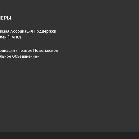
продолжает
данным
уменьшаться
исследования
НЕРЫ
и
средняя площадь
Starwind: 28%
квартир в
респондентов
имая Ассоциация Поддержки
новостройках. *...
начали посещать
лей (НАПС)
е
загородные...
оциация «Первое Поволжское
льное Объединение»