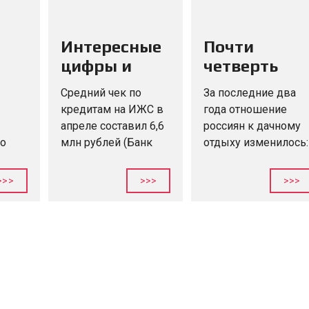
Интересные
Почти
цифры и
четверть
ь в
статистика
россиян
Средний чек по
За последние два
решили
кредитам на ИЖС в
года отношение
провести
апреле составил 6,6
россиян к дачному
отпуск на
ко
млн рублей (Банк
отдыху изменилось:
ДОМ.РФ). *
популярность
даче
Большинство
дачного образа
>>>
>>>
>>>
заёмщиков,
жизни выросла,
оформляющих
кроме того, это
 в
кредиты на ИЖС,
способствовало
во
пользуются
распространению
семейной ипотекой.
удаленного или
В большинстве
гибридного
мия
городов-
форматов работы.
миллионников
https://kruizalm.ru П