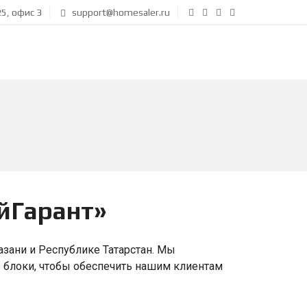
5, офис 3
support@homesaler.ru
йГарант»
азани и Республике Татарстан. Мы
 блоки, чтобы обеспечить нашим клиентам