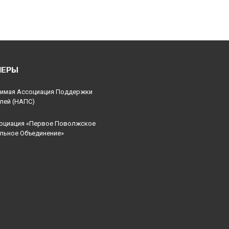
НЕРЫ
имая Ассоциация Поддержки
лей (НАПС)
оциация «Первое Поволжское
льное Объединение»