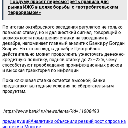
Госдуму просят пересмотреть правила для
рынка ИЖС в целях борьбы с «потребительским
терроризмом»
По итогам октябрьского заседания регулятор не только
повысил ставку, но и дал жесткий сигнал, говорящий о
возможности повышения ставки на заседании в
декабре, напоминает главный аналитик Банки.ру Богдан
Зварич. На его взгляд, в декабре Центробанк
действительно может продолжить ужесточать денежно-
кредитную политику, подняв ставку до 22–23%, чему
способствуют преобладание проинфляционных рисков
и высокая траектория по инфляции.
Пока ключевая ставка остается высокой, банки
предлагают выгодные условия по сберегательным
продуктам.
https://www.banki.ru/news/lenta/?id=11008493
предыдущий
Аналитики объяснили резкий рост спроса на
ипотеку в Москве