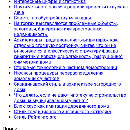
Интересные цифры и статистика
Почти четверть россиян решили провести отпуск на
даче
Советы по обустройству мансарды
На торгах выставляются проблемные объекты,
залоговая, банкротная или арестованная
недвижимость.
Архитекторы-традиционалистывидятгараж как
отдельно стоящую постройку, считая, что он не
вписывается в классическую структуру фасада:
габаритные ворота, одноэтажность, “разрушение”
симметрии дома.
Стеновые технологии в частном домостроении
Нюансы процедуры перераспределения
земельных участков
Скандинавский стиль в архитектуре загородного
дома
Что делать, если не дают ипотеку на строительство
дома на муниципальном участке?
Блок-хаус как имитация деревянного дома
Стиль традиционного английского коттеджа
Стиль Райта что это
Поиск