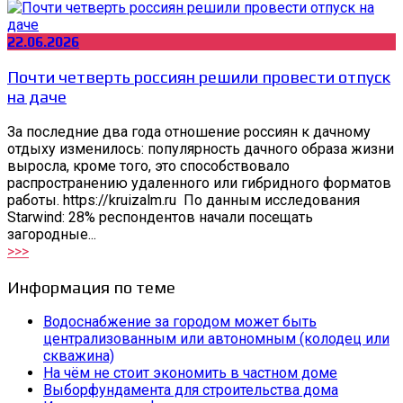
22.06.2026
Почти четверть россиян решили провести отпуск
на даче
За последние два года отношение россиян к дачному
отдыху изменилось: популярность дачного образа жизни
выросла, кроме того, это способствовало
распространению удаленного или гибридного форматов
работы. https://kruizalm.ru По данным исследования
Starwind: 28% респондентов начали посещать
загородные...
>>>
Информация по теме
Водоснабжение за городом может быть
централизованным или автономным (колодец или
скважина)
На чём не стоит экономить в частном доме
Выборфундамента для строительства дома