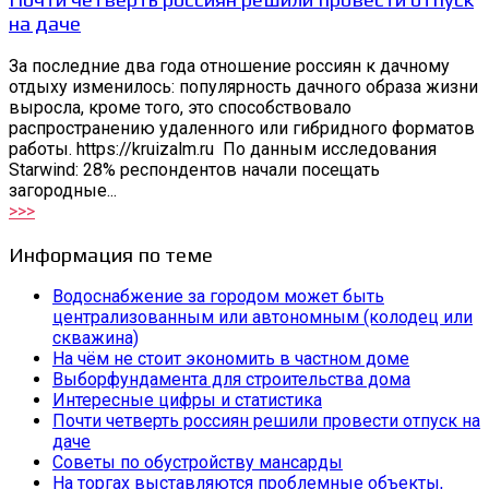
на даче
За последние два года отношение россиян к дачному
отдыху изменилось: популярность дачного образа жизни
выросла, кроме того, это способствовало
распространению удаленного или гибридного форматов
работы. https://kruizalm.ru По данным исследования
Starwind: 28% респондентов начали посещать
загородные...
>>>
Информация по теме
Водоснабжение за городом может быть
централизованным или автономным (колодец или
скважина)
На чём не стоит экономить в частном доме
Выборфундамента для строительства дома
Интересные цифры и статистика
Почти четверть россиян решили провести отпуск на
даче
Советы по обустройству мансарды
На торгах выставляются проблемные объекты,