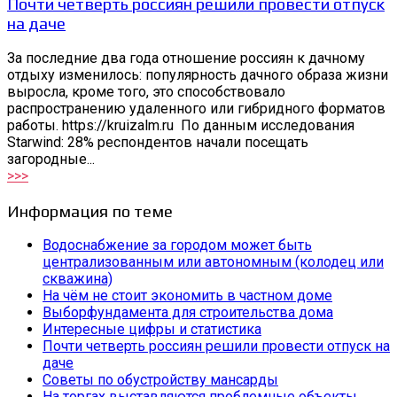
Почти четверть россиян решили провести отпуск
на даче
За последние два года отношение россиян к дачному
отдыху изменилось: популярность дачного образа жизни
выросла, кроме того, это способствовало
распространению удаленного или гибридного форматов
работы. https://kruizalm.ru По данным исследования
Starwind: 28% респондентов начали посещать
загородные...
>>>
Информация по теме
Водоснабжение за городом может быть
централизованным или автономным (колодец или
скважина)
На чём не стоит экономить в частном доме
Выборфундамента для строительства дома
Интересные цифры и статистика
Почти четверть россиян решили провести отпуск на
даче
Советы по обустройству мансарды
На торгах выставляются проблемные объекты,