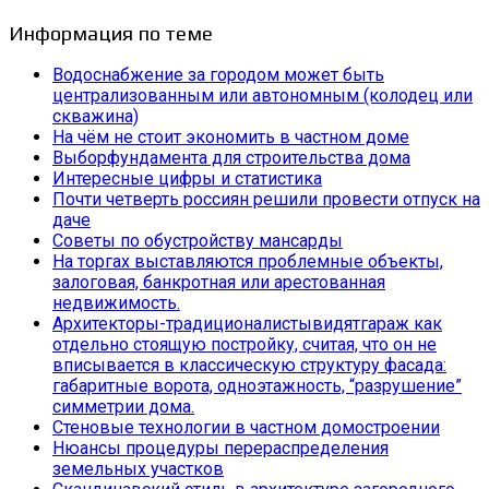
Информация по теме
Водоснабжение за городом может быть
централизованным или автономным (колодец или
скважина)
На чём не стоит экономить в частном доме
Выборфундамента для строительства дома
Интересные цифры и статистика
Почти четверть россиян решили провести отпуск на
даче
Советы по обустройству мансарды
На торгах выставляются проблемные объекты,
залоговая, банкротная или арестованная
недвижимость.
Архитекторы-традиционалистывидятгараж как
отдельно стоящую постройку, считая, что он не
вписывается в классическую структуру фасада:
габаритные ворота, одноэтажность, “разрушение”
симметрии дома.
Стеновые технологии в частном домостроении
Нюансы процедуры перераспределения
земельных участков