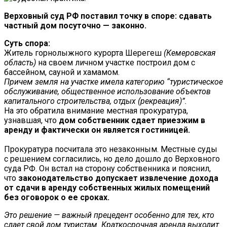
Верховный суд РФ поставил точку в споре: сдавать
частный дом посуточно — законно.
Суть спора:
Житель горнолыжного курорта Шерегеш
(Кемеровская
область)
на своем личном участке построил дом с
бассейном, сауной и хамамом.
Причем земля на участке имела категорию “туристическое
обслуживание, общественное использование объектов
капитального строительства, отдых (рекреация)”.
На это обратила внимание местная прокуратура,
узнавшая, что
дом собственник сдает приезжим в
аренду и фактически он является гостиницей.
Прокуратура посчитала это незаконным. Местные суды
с решением согласились, но дело дошло до Верховного
суда РФ. Он встал на сторону собственника и пояснил,
что
законодательство допускает извлечение дохода
от сдачи в аренду собственных жилых помещений
без оговорок о ее сроках.
Это решение — важный прецедент особенно для тех, кто
сдает свой дом туристам. Краткосрочная аренда выходит