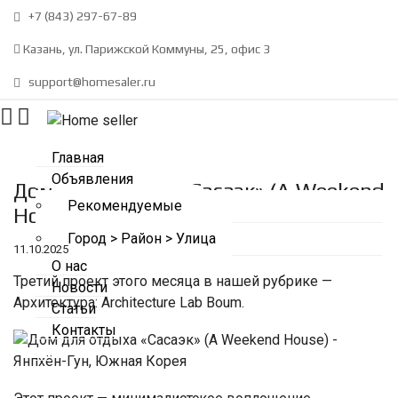
+7 (843) 297-67-89
Казань, ул. Парижской Коммуны, 25, офис 3
support@homesaler.ru
Главная
Объявления
Дом для отдыха «Сасаэк» (A Weekend
Рекомендуемые
House) – Янпхён-Гун, Южная Корея
Город > Район > Улица
11.10.2025
О нас
Третий проект этого месяца в нашей рубрике —
Новости
Архитектура: Architecture Lab Boum.
Статьи
Контакты