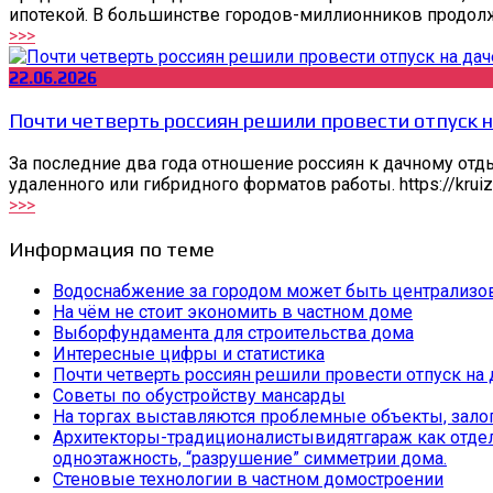
ипотекой. В большинстве городов-миллионников продолжа
>>>
22.06.2026
Почти четверть россиян решили провести отпуск н
За последние два года отношение россиян к дачному отд
удаленного или гибридного форматов работы. https://krui
>>>
Информация по теме
Водоснабжение за городом может быть централизо
На чём не стоит экономить в частном доме
Выборфундамента для строительства дома
Интересные цифры и статистика
Почти четверть россиян решили провести отпуск на 
Советы по обустройству мансарды
На торгах выставляются проблемные объекты, залог
Архитекторы-традиционалистывидятгараж как отдельн
одноэтажность, “разрушение” симметрии дома.
Стеновые технологии в частном домостроении