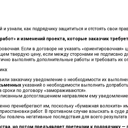
 узнали, как подрядчику защититься и отстоять свои прав
работ» и изменений проекта, которые заказчик требуе
овочная. Если в договоре не указать «ориентировочная» ц
щем твердую цену, если между сторонами не подписано до
тично выполнять дополнительные работы и требовать их о
ика:
вили заказчику уведомление о необходимости их выполне
сьменных
указаний о необходимости выполнить допработы
та сроки по договору «замораживаются».
подписанным допсоглашением направляем ему уведомление 
енно пренебрегают им, поскольку «бумажная волокита» им
приостановки работ. В противном случае взыскать в суде 
 бы повлечь негативные последствия для всего результата 
ства, но потом предъявляет претензии к подрядчику — 