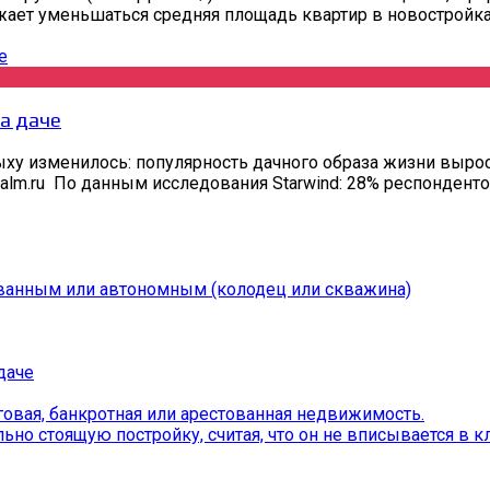
ет уменьшаться средняя площадь квартир в новостройках.
а даче
ыху изменилось: популярность дачного образа жизни вырос
zalm.ru По данным исследования Starwind: 28% респонденто
ванным или автономным (колодец или скважина)
даче
овая, банкротная или арестованная недвижимость.
о стоящую постройку, считая, что он не вписывается в кл