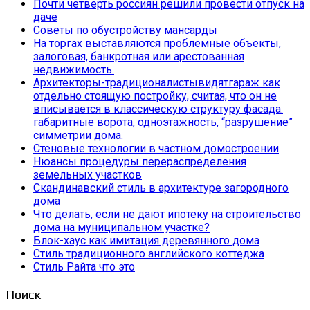
Почти четверть россиян решили провести отпуск на
даче
Советы по обустройству мансарды
На торгах выставляются проблемные объекты,
залоговая, банкротная или арестованная
недвижимость.
Архитекторы-традиционалистывидятгараж как
отдельно стоящую постройку, считая, что он не
вписывается в классическую структуру фасада:
габаритные ворота, одноэтажность, “разрушение”
симметрии дома.
Стеновые технологии в частном домостроении
Нюансы процедуры перераспределения
земельных участков
Скандинавский стиль в архитектуре загородного
дома
Что делать, если не дают ипотеку на строительство
дома на муниципальном участке?
Блок-хаус как имитация деревянного дома
Стиль традиционного английского коттеджа
Стиль Райта что это
Поиск