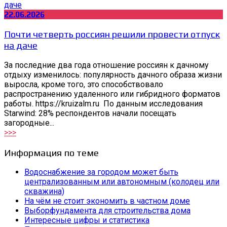
22.06.2026
Почти четверть россиян решили провести отпуск
на даче
За последние два года отношение россиян к дачному
отдыху изменилось: популярность дачного образа жизни
выросла, кроме того, это способствовало
распространению удаленного или гибридного форматов
работы. https://kruizalm.ru По данным исследования
Starwind: 28% респондентов начали посещать
загородные...
>>>
Информация по теме
Водоснабжение за городом может быть
централизованным или автономным (колодец или
скважина)
На чём не стоит экономить в частном доме
Выборфундамента для строительства дома
Интересные цифры и статистика