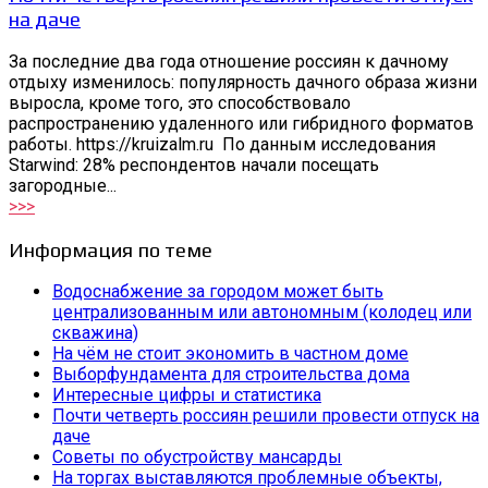
на даче
За последние два года отношение россиян к дачному
отдыху изменилось: популярность дачного образа жизни
выросла, кроме того, это способствовало
распространению удаленного или гибридного форматов
работы. https://kruizalm.ru По данным исследования
Starwind: 28% респондентов начали посещать
загородные...
>>>
Информация по теме
Водоснабжение за городом может быть
централизованным или автономным (колодец или
скважина)
На чём не стоит экономить в частном доме
Выборфундамента для строительства дома
Интересные цифры и статистика
Почти четверть россиян решили провести отпуск на
даче
Советы по обустройству мансарды
На торгах выставляются проблемные объекты,