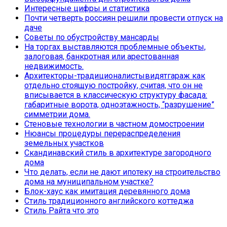
Интересные цифры и статистика
Почти четверть россиян решили провести отпуск на
даче
Советы по обустройству мансарды
На торгах выставляются проблемные объекты,
залоговая, банкротная или арестованная
недвижимость.
Архитекторы-традиционалистывидятгараж как
отдельно стоящую постройку, считая, что он не
вписывается в классическую структуру фасада:
габаритные ворота, одноэтажность, “разрушение”
симметрии дома.
Стеновые технологии в частном домостроении
Нюансы процедуры перераспределения
земельных участков
Скандинавский стиль в архитектуре загородного
дома
Что делать, если не дают ипотеку на строительство
дома на муниципальном участке?
Блок-хаус как имитация деревянного дома
Стиль традиционного английского коттеджа
Стиль Райта что это