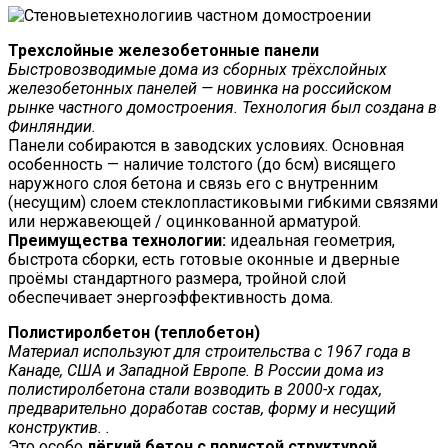
Трехслойные железобетонные панели
Быстровозводимые дома из сборных трёхслойных
железобетонных панелей — новинка на российском
рынке частного домостроения. Технология был создана в
Финляндии.
Панели собираются в заводских условиях. Основная
особенность — наличие толстого (до 6см) висящего
наружного слоя бетона и связь его с внутренним
(несущим) слоем стеклопластиковыми гибкими связями
или нержавеющей / оцинкованной арматурой.
Преимущества технологии:
идеальная геометрия,
быстрота сборки, есть готовые оконные и дверные
проёмы стандартного размера, тройной слой
обеспечивает энергоэффективность дома.
Полистиролбетон (теплобетон)
Материал используют для строительства с 1967 года в
Канаде, США и Западной Европе. В России дома из
полистиролбетона стали возводить в 2000-х годах,
предварительно доработав состав, форму и несущий
конструктив. .
Это особо
лёгкий бетон с пористой структурой
,