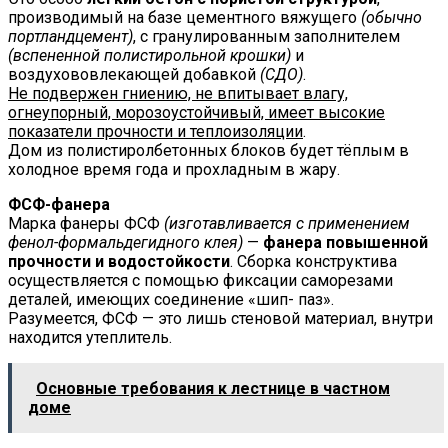
производимый на базе цементного вяжущего
(обычно
портландцемент)
, с гранулированным заполнителем
(вспененной полистирольной крошки)
и
воздухововлекающей добавкой
(СДО)
.
Не подвержен гниению, не впитывает влагу,
огнеупорный, морозоустойчивый, имеет высокие
показатели прочности и теплоизоляции
.
Дом из полистиролбетонных блоков будет тёплым в
холодное время года и прохладным в жару.
ФСФ-фанера
Марка фанеры ФСФ
(изготавливается с применением
фенол-формальдегидного клея)
—
фанера повышенной
прочности и водостойкости
. Сборка конструктива
осуществляется с помощью фиксации саморезами
деталей, имеющих соединение «шип- паз».
Разумеется, ФСФ — это лишь стеновой материал, внутри
находится утеплитель.
Основные требования к лестнице в частном
доме