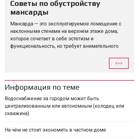
Советы по обустройству
мансарды
Мансарда — это эксплуатируемое помещение с
наклонными стенами на верхнем этаже дома,
которое сочетает в себе эстетизм и
функциональность, но требует внимательного
подхода к проектированию и отделке.
Юридически мансарда может считаться этажом,
>>>
но это зависит...
Информация по теме
Водоснабжение за городом может быть
централизованным или автономным (колодец или
скважина)
На чём не стоит экономить в частном доме