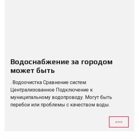
Водоснабжение за городом
может быть
централизованным или
. Водоочистка Сравнение систем:
автономным (колодец или
Централизованное Подключение к
скважина)
муниципальному водопроводу. Могут быть
перебои или проблемы с качеством воды.
Преимущества: не нужно дополнительное
оборудование, низкая стоимость подключения и
>>>
монтажных работ, автоматическое поддержание
давления в системе. Недостатки:...