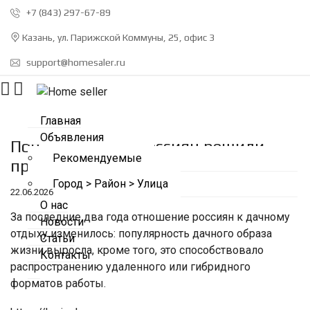
+7 (843) 297-67-89
Казань, ул. Парижской Коммуны, 25, офис 3
support@homesaler.ru
Главная
Объявления
Почти четверть россиян решили
Рекомендуемые
провести отпуск на даче
Город > Район > Улица
22.06.2026
О нас
За последние два года отношение россиян к дачному
Новости
отдыху изменилось: популярность дачного образа
Статьи
жизни выросла, кроме того, это способствовало
Контакты
распространению удаленного или гибридного
форматов работы.