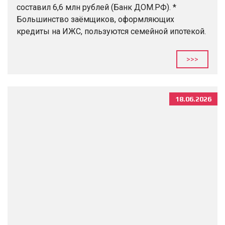
составил 6,6 млн рублей (Банк ДОМ.РФ). *
Большинство заёмщиков, оформляющих
кредиты на ИЖС, пользуются семейной ипотекой.
В большинстве городов-миллионников
продолжает уменьшаться средняя площадь
>>>
квартир в новостройках. *...
18.06.2026