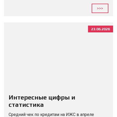
Экономия на упрощении проекта При
полноценном проектировании задействованы
>>>
специалисты, анализирующие возможности и
ограничения вашего...
23.06.2026
Интересные цифры и
статистика
Средний чек по кредитам на ИЖС в апреле