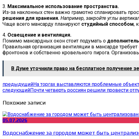
3.
Максимальное использование пространства.
Из-за наклонных стен важно грамотно спланировать про
решения для хранения.
Например, закройте углы вертика
Чаще всего мансарду планируют
студийный способом
, 
4.
Освещение и вентиляция.
Помимо мансардных окон стоит подумать о
дополнитель
Правильная организация вентиляции в мансарде требует 
фронтонов и собственно кровельного пирога. Организов
В Думе уточнили право на бесплатное получение з
предыдущий
На торгах выставляются проблемные объекты
следующий
Почти четверть россиян решили провести отпу
Похожие записи
05.07.2026
Водоснабжение за городом может быть централиз