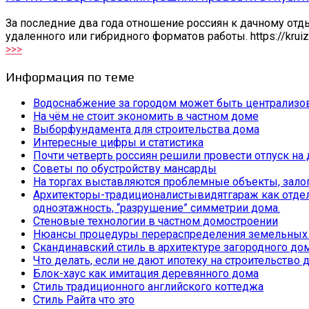
За последние два года отношение россиян к дачному отд
удаленного или гибридного форматов работы. https://krui
>>>
Информация по теме
Водоснабжение за городом может быть централизо
На чём не стоит экономить в частном доме
Выборфундамента для строительства дома
Интересные цифры и статистика
Почти четверть россиян решили провести отпуск на 
Советы по обустройству мансарды
На торгах выставляются проблемные объекты, залог
Архитекторы-традиционалистывидятгараж как отдельн
одноэтажность, “разрушение” симметрии дома.
Стеновые технологии в частном домостроении
Нюансы процедуры перераспределения земельных 
Скандинавский стиль в архитектуре загородного до
Что делать, если не дают ипотеку на строительство
Блок-хаус как имитация деревянного дома
Стиль традиционного английского коттеджа
Стиль Райта что это