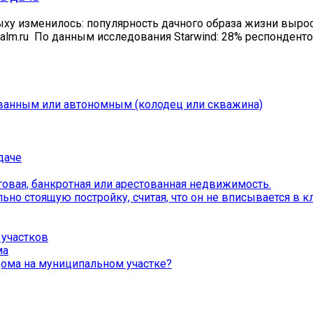
ыху изменилось: популярность дачного образа жизни вырос
zalm.ru По данным исследования Starwind: 28% респонденто
ванным или автономным (колодец или скважина)
даче
овая, банкротная или арестованная недвижимость.
о стоящую постройку, считая, что он не вписывается в кл
участков
ма
 дома на муниципальном участке?