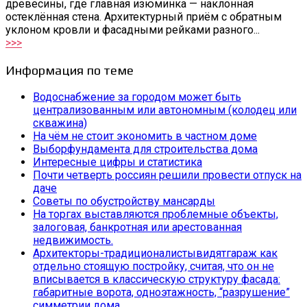
древесины, где главная изюминка — наклонная
остеклённая стена. Архитектурный приём с обратным
уклоном кровли и фасадными рейками разного...
>>>
Информация по теме
Водоснабжение за городом может быть
централизованным или автономным (колодец или
скважина)
На чём не стоит экономить в частном доме
Выборфундамента для строительства дома
Интересные цифры и статистика
Почти четверть россиян решили провести отпуск на
даче
Советы по обустройству мансарды
На торгах выставляются проблемные объекты,
залоговая, банкротная или арестованная
недвижимость.
Архитекторы-традиционалистывидятгараж как
отдельно стоящую постройку, считая, что он не
вписывается в классическую структуру фасада:
габаритные ворота, одноэтажность, “разрушение”
симметрии дома.