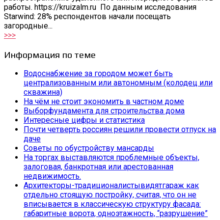
работы. https://kruizalm.ru По данным исследования
Starwind: 28% респондентов начали посещать
загородные...
>>>
Информация по теме
Водоснабжение за городом может быть
централизованным или автономным (колодец или
скважина)
На чём не стоит экономить в частном доме
Выборфундамента для строительства дома
Интересные цифры и статистика
Почти четверть россиян решили провести отпуск на
даче
Советы по обустройству мансарды
На торгах выставляются проблемные объекты,
залоговая, банкротная или арестованная
недвижимость.
Архитекторы-традиционалистывидятгараж как
отдельно стоящую постройку, считая, что он не
вписывается в классическую структуру фасада:
габаритные ворота, одноэтажность, “разрушение”