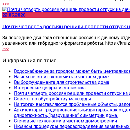
>>>
22.06.2026
Почти четверть россиян решили провести отпуск н
За последние два года отношение россиян к дачному отд
удаленного или гибридного форматов работы. https://krui
>>>
Информация по теме
Водоснабжение за городом может быть централизо
На чём не стоит экономить в частном доме
Выборфундамента для строительства дома
Интересные цифры и статистика
Почти четверть россиян решили провести отпуск на 
Советы по обустройству мансарды
На торгах выставляются проблемные объекты, залог
Архитекторы-традиционалистывидятгараж как отдельн
одноэтажность, “разрушение” симметрии дома.
Стеновые технологии в частном домостроении
Нюансы процедуры перераспределения земельных 