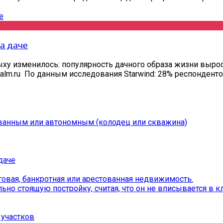
а даче
ыху изменилось: популярность дачного образа жизни вырос
zalm.ru По данным исследования Starwind: 28% респонденто
ванным или автономным (колодец или скважина)
даче
овая, банкротная или арестованная недвижимость.
о стоящую постройку, считая, что он не вписывается в кл
участков