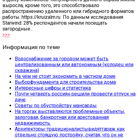
выросла, кроме того, это способствовало
распространению удаленного или гибридного форматов
работы. https://kruizalm.ru По данным исследования
Starwind: 28% респондентов начали посещать
загородные...
>>>
Информация по теме
Водоснабжение за городом может быть
централизованным или автономным (колодец или
скважина)
На чём не стоит экономить в частном доме
Выборфундамента для строительства дома
Интересные цифры и статистика
Почти четверть россиян решили провести отпуск на
даче
Советы по обустройству мансарды
На торгах выставляются проблемные объекты,
залоговая, банкротная или арестованная
недвижимость.
Архитекторы-традиционалистывидятгараж как
отдельно стоящую постройку, считая, что он не