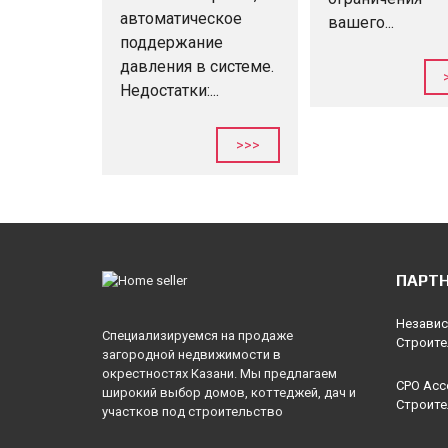
автоматическое
вашего...
поддержание
давления в системе.
Недостатки:...
>>>
ПАРТ
Независ
Специализируемся на продаже
Строите
загородной недвижимости в
окрестностях Казани. Мы предлагаем
СРО Асс
широкий выбор домов, коттеджей, дач и
Строите
участков под строительство