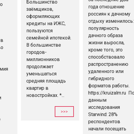
Большинство
ко
года отношение
заёмщиков,
россиян к дачному
оформляющих
отдыху изменилось:
кредиты на ИЖС,
популярность
пользуются
дачного образа
семейной ипотекой.
 в
жизни выросла,
В большинстве
во
кроме того, это
городов-
способствовало
миллионников
распространению
продолжает
мия
удаленного или
уменьшаться
гибридного
средняя площадь
форматов работы.
квартир в
https://kruizalm.ru П
новостройках. *...
и
данным
исследования
>>>
Starwind: 28%
е
респондентов
начали посещать