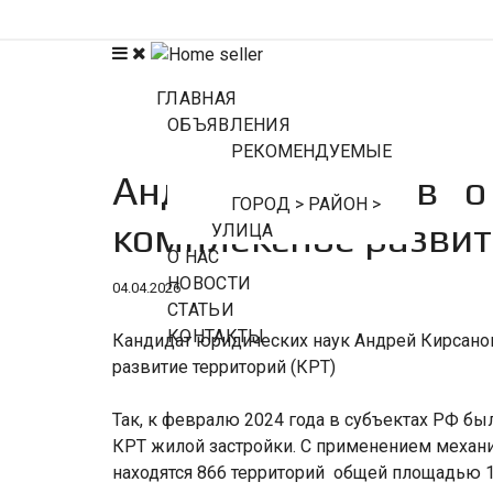
ГЛАВНАЯ
ОБЪЯВЛЕНИЯ
РЕКОМЕНДУЕМЫЕ
Андрей Кирсанов о 
ГОРОД > РАЙОН >
комплексное развит
УЛИЦА
О НАС
НОВОСТИ
04.04.2026
СТАТЬИ
КОНТАКТЫ
Кандидат юридических наук Андрей Кирсанов
развитие территорий (КРТ)
Так, к февралю 2024 года в субъектах РФ бы
КРТ жилой застройки. С применением механи
находятся 866 территорий общей площадью 19,