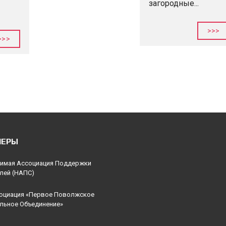
загородные...
>>>
>>>
НЕРЫ
имая Ассоциация Поддержки
лей (НАПС)
оциация «Первое Поволжское
льное Объединение»