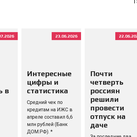
1
07.2026
23.06.2026
22.06.20
Интересные
Почти
цифры и
четверть
ь в
статистика
россиян
решили
Средний чек по
провести
кредитам на ИЖС в
отпуск на
апреле составил 6,6
даче
млн рублей (Банк
ДОМ.РФ). *
За последние два