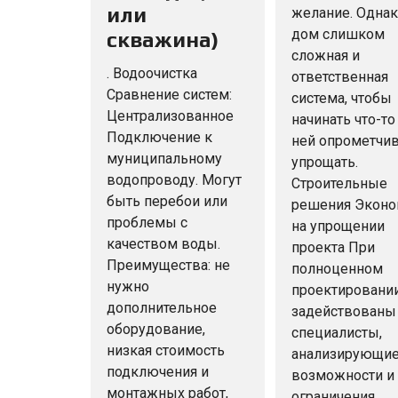
или
желание. Одна
дом слишком
скважина)
сложная и
. Водоочистка
ответственная
Сравнение систем:
система, чтобы
Централизованное
начинать что-то
Подключение к
ней опрометчи
муниципальному
упрощать.
водопроводу. Могут
Строительные
быть перебои или
решения Эконо
проблемы с
на упрощении
качеством воды.
проекта При
Преимущества: не
полноценном
нужно
проектировани
дополнительное
задействованы
оборудование,
специалисты,
низкая стоимость
анализирующи
подключения и
возможности и
монтажных работ,
ограничения