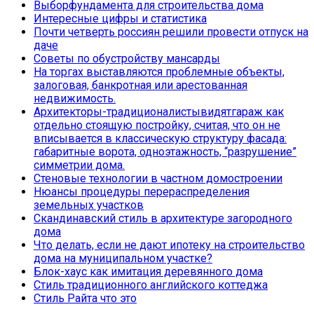
Выборфундамента для строительства дома
Интересные цифры и статистика
Почти четверть россиян решили провести отпуск на
даче
Советы по обустройству мансарды
На торгах выставляются проблемные объекты,
залоговая, банкротная или арестованная
недвижимость.
Архитекторы-традиционалистывидятгараж как
отдельно стоящую постройку, считая, что он не
вписывается в классическую структуру фасада:
габаритные ворота, одноэтажность, “разрушение”
симметрии дома.
Стеновые технологии в частном домостроении
Нюансы процедуры перераспределения
земельных участков
Скандинавский стиль в архитектуре загородного
дома
Что делать, если не дают ипотеку на строительство
дома на муниципальном участке?
Блок-хаус как имитация деревянного дома
Стиль традиционного английского коттеджа
Стиль Райта что это