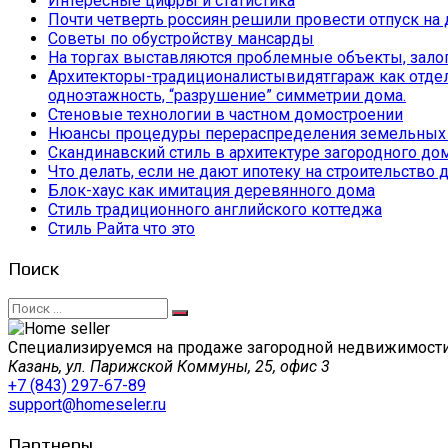
Интересные цифры и статистика
Почти четверть россиян решили провести отпуск на 
Советы по обустройству мансарды
На торгах выставляются проблемные объекты, залог
Архитекторы-традиционалистывидятгараж как отдельн
одноэтажность, “разрушение” симметрии дома.
Стеновые технологии в частном домостроении
Нюансы процедуры перераспределения земельных 
Скандинавский стиль в архитектуре загородного до
Что делать, если не дают ипотеку на строительство
Блок-хаус как имитация деревянного дома
Стиль традиционного английского коттеджа
Стиль Райта что это
Поиск
Искать:
Специализируемся на продаже загородной недвижимости 
Казань, ул. Парижской Коммуны, 25, офис 3
+7 (843) 297-67-89
support@homeseler.ru
Партнеры