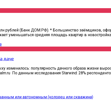
 млн рублей (Банк ДОМ.РФ). * Большинство заёмщиков, о
ет уменьшаться средняя площадь квартир в новостройках.
а даче
ыху изменилось: популярность дачного образа жизни вырос
zalm.ru По данным исследования Starwind: 28% респонденто
ванным или автономным (колодец или скважина)