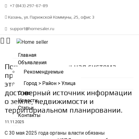
+7 (843) 297-67-89
Казань, ул. Парижской Коммуны, 25, офис 3
support@homesaler.ru
Главная
Объявления
Портал «Национальная система
Рекомендуемые
пространственных данных» (НСПД)–
это единый, официальный и самый
Город > Район > Улица
достоверный источник информации
О нас
о земле, недвижимости и
Новости
Статьи
территориальном планировании.
Контакты
11.11.2025
С 30 мая 2025 года органы власти обязаны