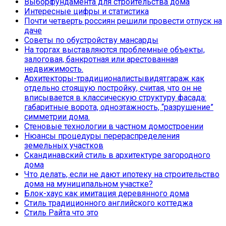
Выборфундамента для строительства дома
Интересные цифры и статистика
Почти четверть россиян решили провести отпуск на
даче
Советы по обустройству мансарды
На торгах выставляются проблемные объекты,
залоговая, банкротная или арестованная
недвижимость.
Архитекторы-традиционалистывидятгараж как
отдельно стоящую постройку, считая, что он не
вписывается в классическую структуру фасада:
габаритные ворота, одноэтажность, “разрушение”
симметрии дома.
Стеновые технологии в частном домостроении
Нюансы процедуры перераспределения
земельных участков
Скандинавский стиль в архитектуре загородного
дома
Что делать, если не дают ипотеку на строительство
дома на муниципальном участке?
Блок-хаус как имитация деревянного дома
Стиль традиционного английского коттеджа
Стиль Райта что это